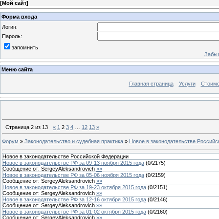
[
Мой сайт
]
Форма входа
Логин:
Пароль:
запомнить
Забыл
Меню сайта
Главная страница
Услуги
Стоимо
Страница
2
из
13
«
1
2
3
4
…
12
13
»
Форум
»
Законодательство и судебная практика
»
Новое в законодательстве Российс
Новое в законодательстве Российской Федерации
Новое в законодательстве РФ за 09-13 ноября 2015 года
(
0
/
2175
)
Сообщение от:
SergeyAleksandrovich
»»
Новое в законодательстве РФ за 05-06 ноября 2015 года
(
0
/
2159
)
Сообщение от:
SergeyAleksandrovich
»»
Новое в законодательстве РФ за 19-23 октября 2015 года
(
0
/
2151
)
Сообщение от:
SergeyAleksandrovich
»»
Новое в законодательстве РФ за 12-16 октября 2015 года
(
0
/
2146
)
Сообщение от:
SergeyAleksandrovich
»»
Новое в законодательстве РФ за 01-02 октября 2015 года
(
0
/
2160
)
Сообщение от:
SergeyAleksandrovich
»»