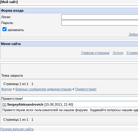
[
Мой сайт
]
Форма входа
Логин:
Пароль:
запомнить
Забыл
Меню сайта
Главная страница
Услуги
Стоимо
Тема закрыта
Страница
1
из
1
1
Форум
»
Важные сообщения администрации
»
Приветствие!
Приветствие!
[
1
]
SergeyAleksandrovich
[15.08.2013, 21:40]
Приветствуем всех пользователей на нашем форуме. Задавайте вопросы нашим адв
Страница
1
из
1
1
Полная версия сайта