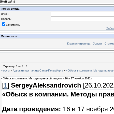
[
Мой сайт
]
Форма входа
Логин:
Пароль:
запомнить
Забыл
Меню сайта
Главная страница
Услуги
Стоимо
Страница
1
из
1
1
Форум
»
Адвокатская палата Санкт-Петербурга
»
«Обыск в компании. Методы правово
«Обыск в компании. Методы правовой защиты» 16 и 17 ноября 2022 г
[
1
]
SergeyAleksandrovich
[26.10.202
«Обыск в компании. Методы пра
Дата проведения:
16 и 17 ноября 2