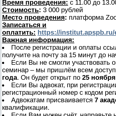
Время проведения:
с 11.00 до 13.0
Стоимость
:
3 000 рублей
Место проведения
:
платформа Zo
Записаться и
оплатить:
https://institut.apspb.r
Важная информация:
После регистрации и оплаты ссы
получите на почту за 15 минут до н
Если Вы не смогли участвовать о
семинар – мы пришлём всем доступ
года
. Он будет открыт по
25 ноября
Если Вы адвокат, при регистраци
регистрационный номер с кодом рег
Адвокатам присваивается
7 ака
квалификации.
Если Вам нужен счёт, направьте 