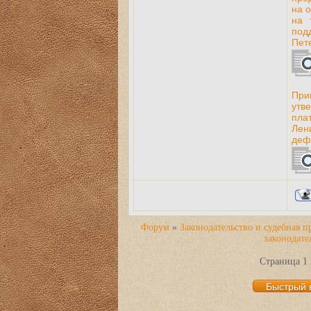
на 
на 
под
Пет
При
утв
пла
Лен
деф
Форум
»
Законодательство и судебная п
законодате
Страница
1