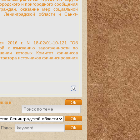
городского и пригородного сообщения
граждан, оказание мер социальной
 Ленинградской области и Санкт-
я 2016 г. N 18-02/01-10-121 "Об
ой к взысканию задолженности по
шении которых Комитет финансов
тратора источников финансирования
ения в
Поиск: