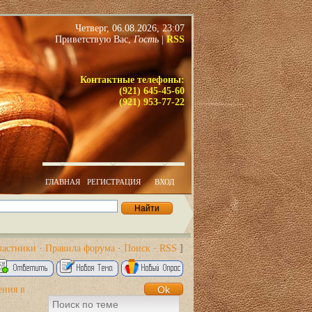
Четверг, 06.08.2026, 23:07
Приветствую Вас
,
Гость
|
RSS
Контактные телефоны:
(921) 645-45-60
(921) 953-77-22
ГЛАВНАЯ
РЕГИСТРАЦИЯ
ВХОД
частники
·
Правила форума
·
Поиск
·
RSS
]
ения в