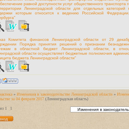
обеспечение равной доступности услуг общественного транспорта 
территории Ленинградской области для отдельных категорий 
держки которым относится к ведению Российской Федерации,
ербурга"
каз Комитета финансов Ленинградской области от 29 декабр
ерждении Порядка принятия решений о признании безнадежн
тежам в областной бюджет Ленинградской области, в отно
инградской области осуществляет бюджетные полномочия админис
ицита бюджета Ленинградской области"
рактика
»
Изменения в законодательстве Ленинградской области
»
Измен
льстве за 04 февраля 2017
(Ленинградская область)
из
1
1