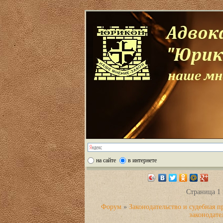
на сайте
в интернете
Страница
1
Форум
»
Законодательство и судебная п
законодате