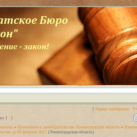
[
Новые сообщения
·
У
из
1
1
рактика
»
Изменения в законодательстве Ленинградской области
»
Измен
льстве за 04 февраля 2017
(Ленинградская область)