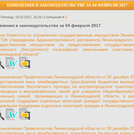
ИЗМЕНЕНИЯ В ЗАКОНОДАТЕЛЬСТВЕ ЗА 04 ФЕВРАЛЯ 2017
1
 Пятница, 10.02.2017, 16:29 | Сообщение #
енения в законодательстве за 04 февраля 2017
каз Комитета по управлению государственным имуществом Ленингр
 "Об утверждении Административного регламента Ленинградского
ударственным имуществом по предоставлению государственн
тоянного (бессрочного) пользования земельными участкам
инградской области"
тановление Правительства Ленинградской области от 30 декабря 20
доставления иных межбюджетных трансфертов бюджетам муницип
обеспечение бесплатного проезда на внутригородском транспорт
городных и внутрирайонных линий для учащихся общеобразоват
иемных) семей, проживающих в Ленинградской области, в ра
иальной поддержки отдельных категорий граждан" государственн
циальная поддержка отдельных категорий граждан в Ленинградской
тановление Правительства Ленинградской области от 30 декабря 20
доставления иных межбюджетных трансфертов бюджетам муницип