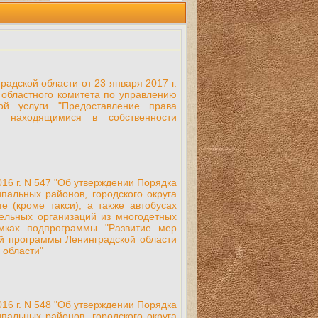
адской области от 23 января 2017 г.
 областного комитета по управлению
ой услуги "Предоставление права
и, находящимися в собственности
16 г. N 547 "Об утверждении Порядка
альных районов, городского округа
е (кроме такси), а также автобусах
ельных организаций из многодетных
мках подпрограммы "Развитие мер
ой программы Ленинградской области
 области"
16 г. N 548 "Об утверждении Порядка
альных районов, городского округа