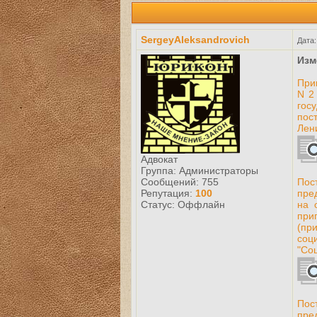
SergeyAleksandrovich
Дата:
Изм
При
N 2
гос
пос
Лен
Адвокат
Группа: Администраторы
Сообщений:
755
Пос
Репутация:
100
пре
Статус:
Оффлайн
на 
при
(пр
соц
"Со
Пос
пре