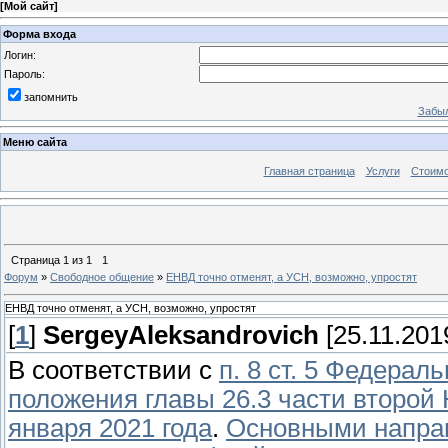
[
Мой сайт
]
Форма входа
Логин:
Пароль:
запомнить
Забыл
Меню сайта
Главная страница
Услуги
Стоимо
Страница
1
из
1
1
Форум
»
Свободное общение
»
ЕНВД точно отменят, а УСН, возможно, упростят
ЕНВД точно отменят, а УСН, возможно, упростят
[
1
]
SergeyAleksandrovich
[25.11.2019
В соответствии с
п. 8 ст. 5 Федерал
положения главы 26.3 части второй 
января 2021 года
.
Основными направ