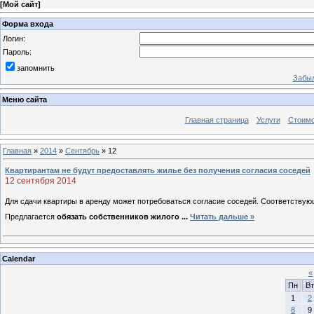
[
Мой сайт
]
Форма входа
Логин:
Пароль:
запомнить
Забыл
Меню сайта
Главная страница
Услуги
Стоимо
Главная
»
2014
»
Сентябрь
»
12
Квартирантам не будут предоставлять жилье без получения согласия соседей
12 сентября 2014
Для сдачи квартиры в аренду может потребоваться согласие соседей. Соответствую
Предлагается
обязать собственников жилого
...
Читать дальше »
Calendar
«
Пн
Вт
1
2
8
9