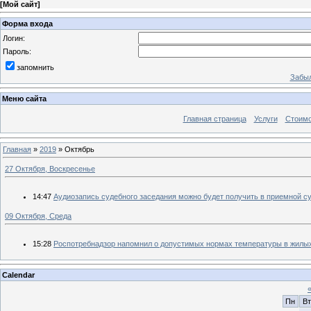
[
Мой сайт
]
Форма входа
Логин:
Пароль:
запомнить
Забыл
Меню сайта
Главная страница
Услуги
Стоимо
Главная
»
2019
»
Октябрь
27 Октября, Воскресенье
14:47
Аудиозапись судебного заседания можно будет получить в приемной с
09 Октября, Среда
15:28
Роспотребнадзор напомнил о допустимых нормах температуры в жилы
Calendar
Пн
Вт