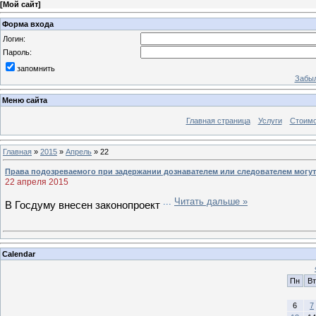
[
Мой сайт
]
Форма входа
Логин:
Пароль:
запомнить
Забыл
Меню сайта
Главная страница
Услуги
Стоимо
Главная
»
2015
»
Апрель
»
22
Права подозреваемого при задержании дознавателем или следователем могут
22 апреля 2015
...
Читать дальше »
В Госдуму внесен законопроект
Calendar
Пн
Вт
6
7