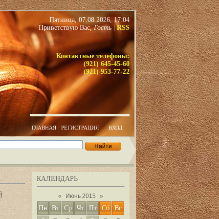
Пятница, 07.08.2026, 17:04
Приветствую Вас
,
Гость
|
RSS
Контактные телефоны:
(921) 645-45-60
(921) 953-77-22
ГЛАВНАЯ
РЕГИСТРАЦИЯ
ВХОД
КАЛЕНДАРЬ
Й
«
Июнь 2015
»
Пн
Вт
Ср
Чт
Пт
Сб
Вс