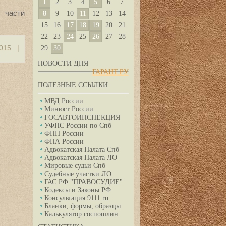
1
2
3
4
5
6
7
 части
8
9
10
11
12
13
14
15
16
17
18
19
20
21
22
23
24
25
26
27
28
2015
|
29
30
НОВОСТИ ДНЯ
ГАРАНТ.РУ
ПОЛЕЗНЫЕ ССЫЛКИ
МВД России
Минюст России
ГОСАВТОИНСПЕКЦИЯ
УФНС России по Спб
ФНП России
ФПА России
Адвокатская Палата Спб
Адвокатская Палата ЛО
Мировые судьи Спб
Судебные участки ЛО
ГАС РФ "ПРАВОСУДИЕ"
Кодексы и Законы РФ
Консультация 9111.ru
Бланки, формы, образцы
Калькулятор госпошлин