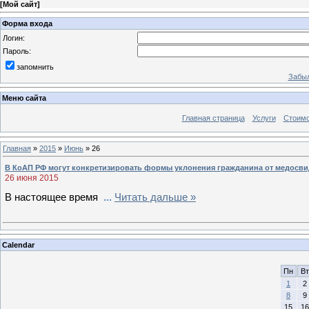
[
Мой сайт
]
Форма входа
Логин:
Пароль:
запомнить
Забыл
Меню сайта
Главная страница
Услуги
Стоимо
Главная
»
2015
»
Июнь
»
26
В КоАП РФ могут конкретизировать формы уклонения гражданина от медосв
26 июня 2015
В настоящее время
...
Читать дальше »
Calendar
Пн
Вт
1
2
8
9
15
16