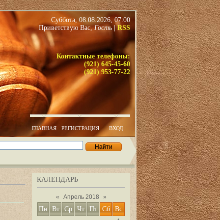
Суббота, 08.08.2026, 07:00
Приветствую Вас
,
Гость
|
RSS
Контактные телефоны:
(921) 645-45-60
(921) 953-77-22
ГЛАВНАЯ
РЕГИСТРАЦИЯ
ВХОД
КАЛЕНДАРЬ
«
Апрель 2018
»
Пн
Вт
Ср
Чт
Пт
Сб
Вс