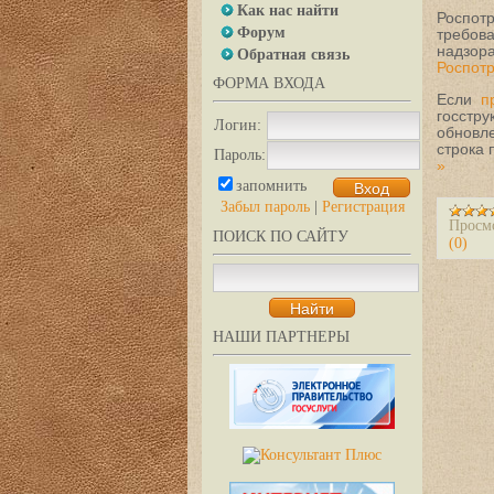
Как нас найти
Роспот
Форум
требов
надзора
Обратная связь
Роспот
ФОРМА ВХОДА
Если
п
госстр
Логин:
обновл
строка
Пароль:
»
запомнить
Забыл пароль
|
Регистрация
Просм
ПОИСК ПО САЙТУ
(0)
НАШИ ПАРТНЕРЫ