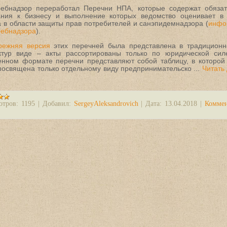
ребнадзор переработал Перечни НПА, которые содержат обяза
ания к бизнесу и выполнение которых ведомство оценивает в
 в области защиты прав потребителей и санэпидемнадзора (
инфо
ребнадзора
).
режняя версия
этих перечней была представлена в традицион
уктур виде – акты рассортированы только по юридической сил
енном формате перечни представляют собой таблицу, в которой
 посвящена только отдельному виду предпринимательско
...
Читать
отров:
1195
|
Добавил:
SergeyAleksandrovich
|
Дата:
13.04.2018
|
Комме