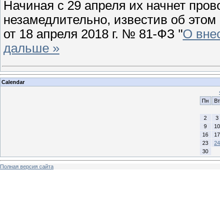
Начиная с 29 апреля их начнет пров
незамедлительно, известив об этом
от 18 апреля 2018 г. № 81-ФЗ "
О вне
дальше »
Calendar
Пн
Вт
2
3
9
10
16
17
23
24
30
Полная версия сайта