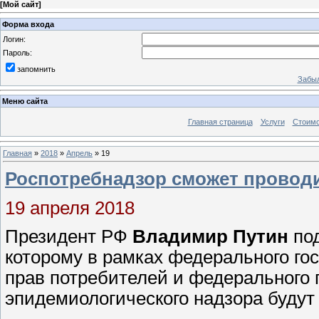
[
Мой сайт
]
Форма входа
Логин:
Пароль:
запомнить
Забыл
Меню сайта
Главная страница
Услуги
Стоимо
Главная
»
2018
»
Апрель
»
19
Роспотребнадзор cможет проводи
19 апреля 2018
Президент РФ
Владимир Путин
под
которому в рамках федерального го
прав потребителей и федерального 
эпидемиологического надзора буду