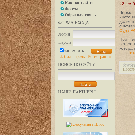
Как нас найти
22 нояб
Форум
Верхов
Обратная связь
инстанц
должен
ФОРМА ВХОДА
счетчи
Суда РФ
Логин:
При эт
Пароль:
встрое
которая
запомнить
в
...
Чит
Забыл пароль
|
Регистрация
ПОИСК ПО САЙТУ
Просм
НАШИ ПАРТНЕРЫ