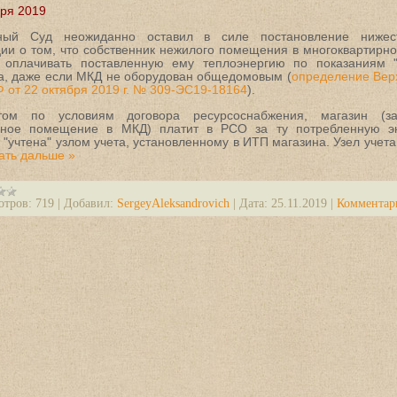
ря 2019
ный Суд неожиданно оставил в силе постановление нижес
ии о том, что собственник нежилого помещения в многоквартирн
 оплачивать поставленную ему теплоэнергию по показаниям "
ка, даже если МКД не оборудован общедомовым (
определение Вер
 от 22 октября 2019 г. № 309-ЭС19-18164
).
ом по условиям договора ресурсоснабжения, магазин (за
нное помещение в МКД) платит в РСО за ту потребленную э
 "учтена" узлом учета, установленному в ИТП магазина. Узел учета
ать дальше »
отров:
719
|
Добавил:
SergeyAleksandrovich
|
Дата:
25.11.2019
|
Комментар