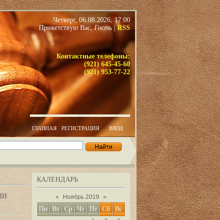
Четверг, 06.08.2026, 17:00
Приветствую Вас
,
Гость
|
RSS
Контактные телефоны:
(921) 645-45-60
(921) 953-77-22
ГЛАВНАЯ
РЕГИСТРАЦИЯ
ВХОД
КАЛЕНДАРЬ
ИИ
«
Ноябрь 2019
»
Пн
Вт
Ср
Чт
Пт
Сб
Вс