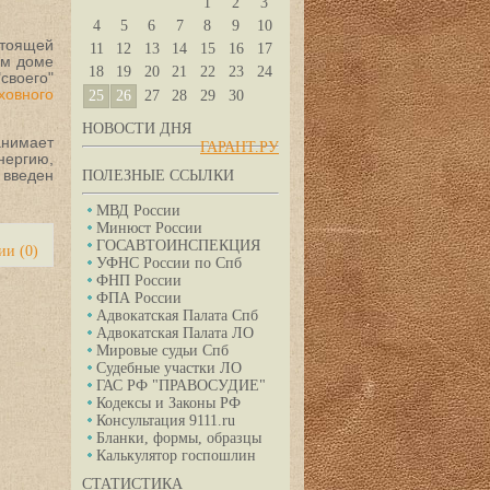
1
2
3
4
5
6
7
8
9
10
тоящей
11
12
13
14
15
16
17
ом доме
18
19
20
21
22
23
24
своего"
ховного
25
26
27
28
29
30
НОВОСТИ ДНЯ
нимает
ГАРАНТ.РУ
нергию,
 введен
ПОЛЕЗНЫЕ ССЫЛКИ
МВД России
Минюст России
ГОСАВТОИНСПЕКЦИЯ
ии (0)
УФНС России по Спб
ФНП России
ФПА России
Адвокатская Палата Спб
Адвокатская Палата ЛО
Мировые судьи Спб
Судебные участки ЛО
ГАС РФ "ПРАВОСУДИЕ"
Кодексы и Законы РФ
Консультация 9111.ru
Бланки, формы, образцы
Калькулятор госпошлин
СТАТИСТИКА